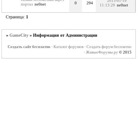
2013-01-19
0
294
портал
ne0net
11:13:29
ne0net
Страница:
1
»
GameCity
»
Информация от Администрации
Создать сайт бесплатно
·
Каталог форумов
·
Создать форум бесплатно
·
ЖивыеФорумы.ру
© 2015