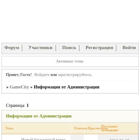
Форум
Участники
Поиск
Регистрация
Войти
Активные темы
Привет, Гость!
Войдите
или
зарегистрируйтесь
.
»
GameCity
»
Информация от Администрации
Страница:
1
Информация от Администрации
Последнее
Тема
Ответов
Просмотров
сообщение
Новый бесплатный варез