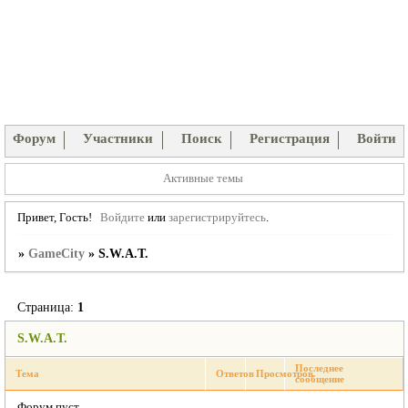
Форум
Участники
Поиск
Регистрация
Войти
Активные темы
Привет, Гость!
Войдите
или
зарегистрируйтесь
.
»
GameCity
»
S.W.A.T.
Страница:
1
S.W.A.T.
Последнее
Тема
Ответов
Просмотров
сообщение
Форум пуст.